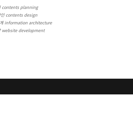
ontents planning
 contents design
nformation architecture
ebsite development